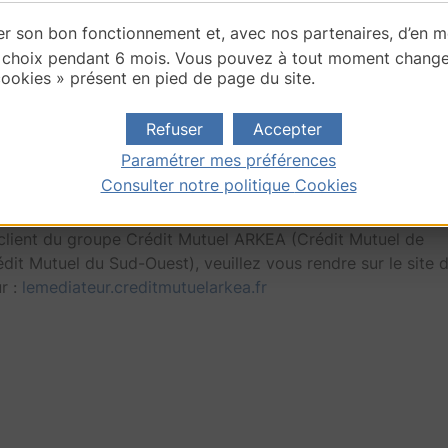
 fin de ce délai une réponse écrite du service relation client
rer son bon fonctionnement et, avec nos partenaires, d’en 
lors saisir le Médiateur.
choix pendant 6 mois. Vous pouvez à tout moment changer 
saisir le médiateur :
cookies » présent en pied de page du site.
nt le formulaire «
saisir le Médiateur
»
Refuser
Accepter
er à l’adresse
ateur du Crédit Mutuel
Paramétrer mes préférences
n Antoine Pardon
Consulter notre politique
Cookies
sin La Demi-Lune
 client du groupe Crédit Mutuel ARKEA (Crédit Mutuel de
dit Mutuel du Sud-Ouest), veuillez vous rendre sur le site 
r :
lemediateur.creditmutuelarkea.fr