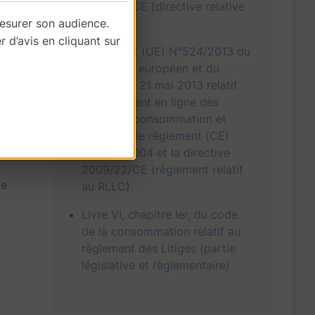
2009/22/CE (directive relative
èle,
mesurer son audience.
au RELC)
d’avis en cliquant sur
Règlement (UE) N°524/2013 du
parlement européen et du
conseil du 21 mai 2013 relatif
au règlement en ligne des
litiges de consommation et
modifiant le règlement (CE)
n°2006/2004 et la directive
2009/22/CE (règlement relatif
de
au RLLC)
Livre VI, chapitre Ier, du code
de la consommation relatif au
règlement des Litiges (partie
législative et règlementaire)